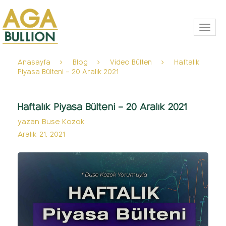
Toggl
navig
Anasayfa
Blog
Video Bülten
Haftalık
Piyasa Bülteni – 20 Aralık 2021
Haftalık Piyasa Bülteni – 20 Aralık 2021
yazan
Buse Kozok
Aralık 21, 2021