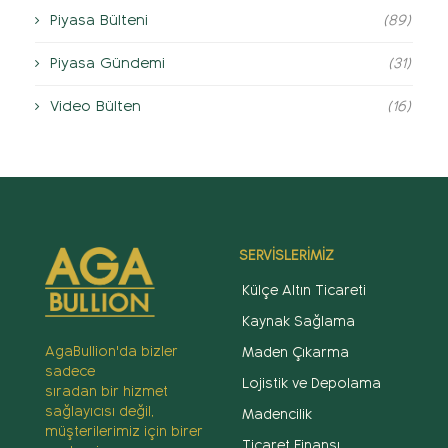
Piyasa Bülteni
(89)
Piyasa Gündemi
(31)
Video Bülten
(16)
SERVİSLERİMİZ
Külçe Altın Ticareti
Kaynak Sağlama
AgaBullion'da bizler
Maden Çıkarma
sadece
Lojistik ve Depolama
sıradan bir hizmet
sağlayıcısı değil,
Madencilik
müşterilerimiz için birer
Ticaret Finansı