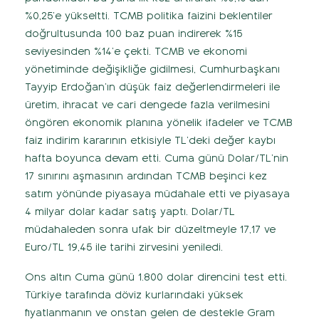
%0,25’e yükseltti. TCMB politika faizini beklentiler
doğrultusunda 100 baz puan indirerek %15
seviyesinden %14’e çekti. TCMB ve ekonomi
yönetiminde değişikliğe gidilmesi, Cumhurbaşkanı
Tayyip Erdoğan’ın düşük faiz değerlendirmeleri ile
üretim, ihracat ve cari dengede fazla verilmesini
öngören ekonomik planına yönelik ifadeler ve TCMB
faiz indirim kararının etkisiyle TL’deki değer kaybı
hafta boyunca devam etti. Cuma günü Dolar/TL’nin
17 sınırını aşmasının ardından TCMB beşinci kez
satım yönünde piyasaya müdahale etti ve piyasaya
4 milyar dolar kadar satış yaptı. Dolar/TL
müdahaleden sonra ufak bir düzeltmeyle 17,17 ve
Euro/TL 19,45 ile tarihi zirvesini yeniledi.
Ons altın Cuma günü 1.800 dolar direncini test etti.
Türkiye tarafında döviz kurlarındaki yüksek
fiyatlanmanın ve onstan gelen de destekle Gram