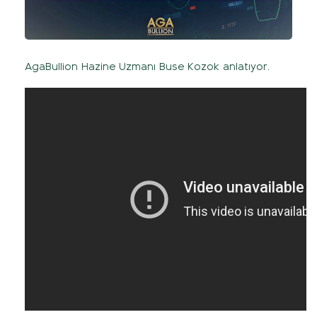
AgaBullion Hazine Uzmanı Buse Kozok anlatıyor.