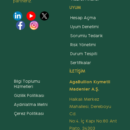
partneriz.
UYUM
Hesap Açma
Uyum Denetimi
Sorumlu Tedarik
Risk Yönetimi
Durum Tespiti
Sertifikalar
İLETİŞİM
Bilgi Toplumu
AgaBullion Kıymetli
Hizmetleri
Madenler A.Ş.
Gizlilik Politikası
Halkalı Merkez
Aydınlatma Metni
Mahallesi, Dereboyu
Cd.
Çerez Politikası
No:4, İç Kapı No:80 Ant
Plato, 34303