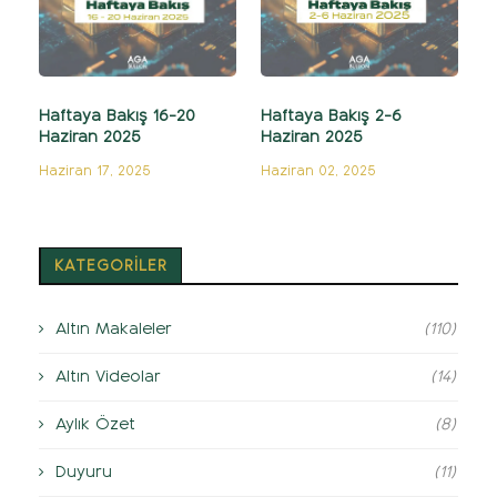
Haftaya Bakış 16-20
Haftaya Bakış 2-6
Haziran 2025
Haziran 2025
Haziran 17, 2025
Haziran 02, 2025
KATEGORİLER
Altın Makaleler
(110)
Altın Videolar
(14)
Aylık Özet
(8)
Duyuru
(11)